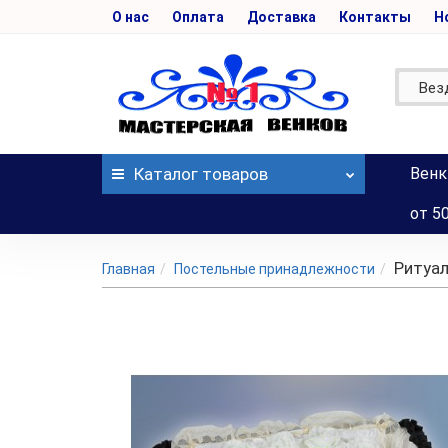
О нас
Оплата
Доставка
Контакты
Н
Вез
Каталог
товаров
Венк
от 5
Ритуал
Главная
Постельные принадлежности