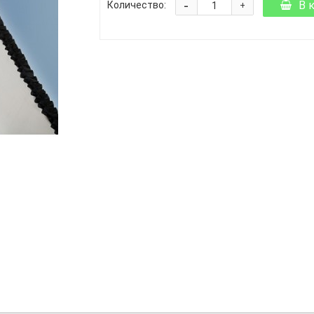
-
В 
Количество:
+