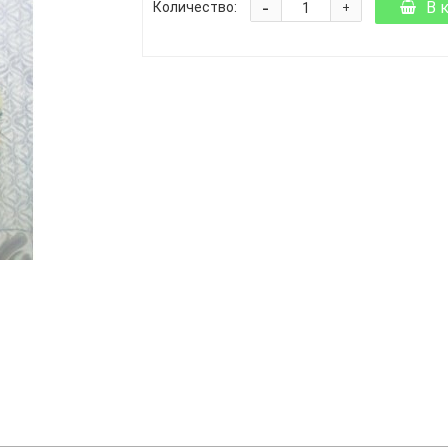
-
В 
Количество:
+